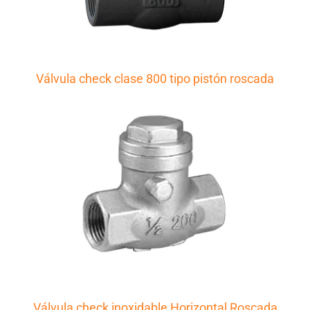
Válvula check clase 800 tipo pistón roscada
Válvula check inoxidable Horizontal Roscada