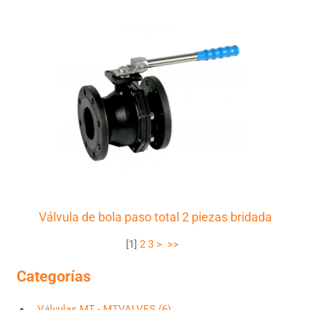
Válvula de bola paso total 2 piezas bridada
[
1
]
2
3
>
>>
Categorías
Válvulas MT - MTVALVES (6)