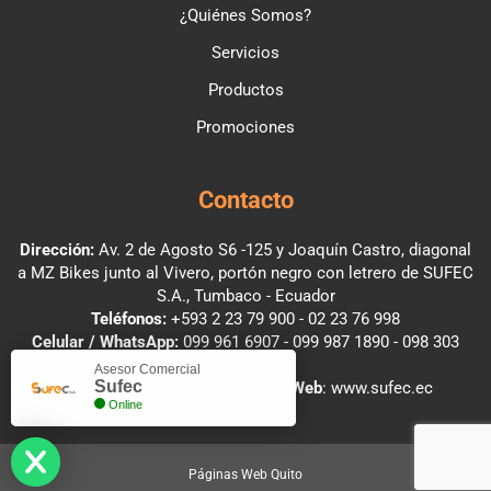
¿Quiénes Somos?
Servicios
Productos
Promociones
Contacto
Dirección:
Av. 2 de Agosto S6 -125 y Joaquín Castro, diagonal
a MZ Bikes junto al Vivero, portón negro con letrero de SUFEC
S.A., Tumbaco - Ecuador
Teléfonos:
+593 2 23 79 900
-
02 23 76 998
Celular / WhatsApp:
099 961 6907
-
099 987 1890
-
098 303
2781
Asesor Comercial
Sufec
Email
:
info@sufec.ec
—
Página Web
:
www.sufec.ec
Online
Páginas Web Quito