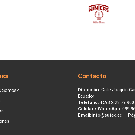
esa
Contacto
Dirección:
Calle Joaquín C
s Somos?
Ecuador
s
Teléfono:
+593 2 23 79 900 
Celular / WhatsApp:
099 96
os
Email
:
info@sufec.ec
—
Pá
ones