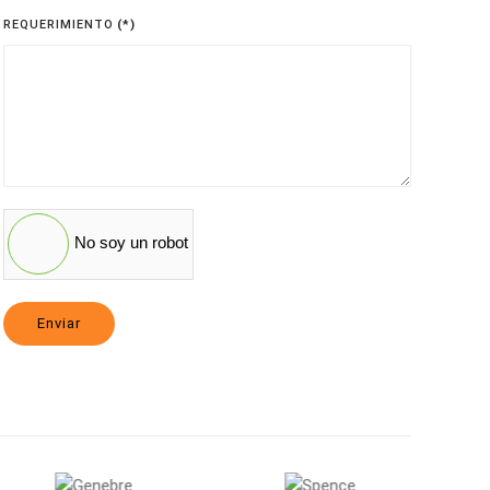
States
REQUERIMIENTO
(*)
+1
No soy un robot
Enviar