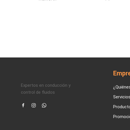
Empr
Expertos en conducción y
¿Quiéne
control de fluidos
Servicio
Product
Promoci