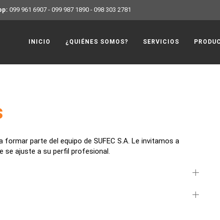
pp:
099 961 6907
-
099 987 1890
-
098 303 2781
INICIO
¿QUIÉNES SOMOS?
SERVICIOS
PRODU
s
a formar parte del equipo de SUFEC S.A. Le invitamos a
 se ajuste a su perfil profesional.