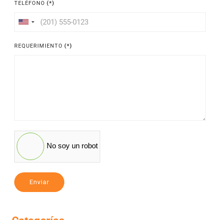
TELÉFONO
(*)
United
States
REQUERIMIENTO
(*)
+1
No soy un robot
Enviar