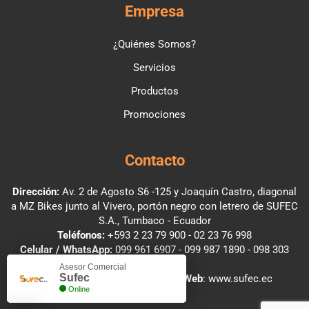
Empresa
¿Quiénes Somos?
Servicios
Productos
Promociones
Contacto
Dirección:
Av. 2 de Agosto S6 -125 y Joaquín Castro, diagonal
a MZ Bikes junto al Vivero, portón negro con letrero de SUFEC
S.A., Tumbaco - Ecuador
Teléfonos:
+593 2 23 79 900
-
02 23 76 998
Celular / WhatsApp:
099 961 6907
-
099 987 1890
-
098 303
2781
Asesor Comercial
Sufec
Email
:
info@sufec.ec
—
Página Web
:
www.sufec.ec
Online