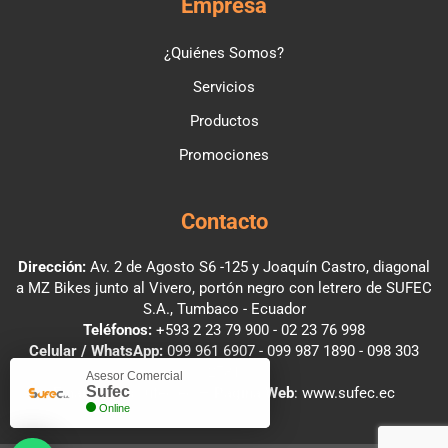
Empresa
¿Quiénes Somos?
Servicios
Productos
Promociones
Contacto
Dirección:
Av. 2 de Agosto S6 -125 y Joaquín Castro, diagonal
a MZ Bikes junto al Vivero, portón negro con letrero de SUFEC
S.A., Tumbaco - Ecuador
Teléfonos:
+593 2 23 79 900
-
02 23 76 998
Celular / WhatsApp:
099 961 6907
-
099 987 1890
-
098 303
2781
Asesor Comercial
Sufec
Email
:
info@sufec.ec
—
Página Web
:
www.sufec.ec
Online